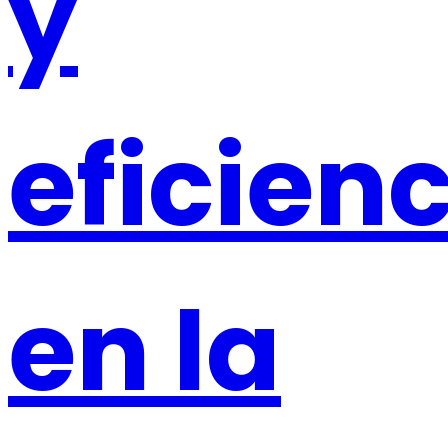
y
eficien
en la