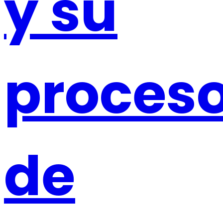
y su
proces
de