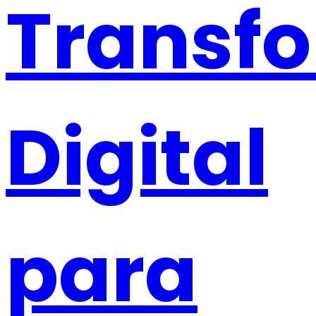
Transf
Digital
para