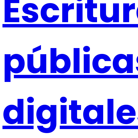
Escritu
pública
digitale