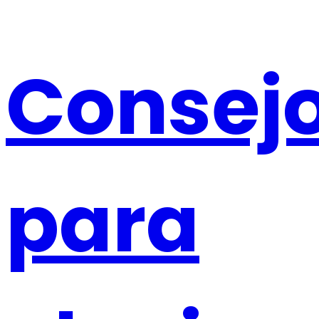
Consej
para