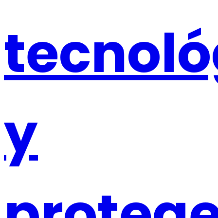
tecnoló
y
protege