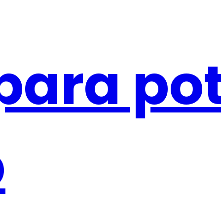
para po
b