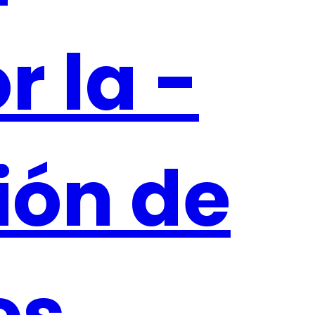
 la -
ión de