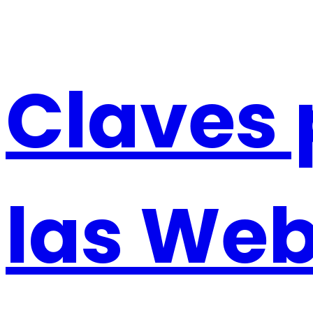
Claves 
las We