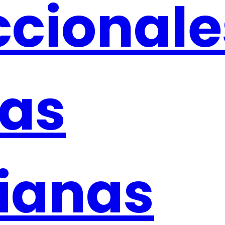
cionales
as
ianas