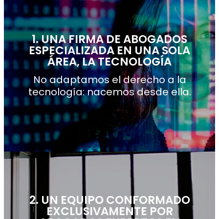
1. UNA FIRMA DE ABOGADOS
1. UNA FIRMA DE ABOGADOS
ESPECIALIZADA EN UNA SOLA
ESPECIALIZADA EN UNA SOLA
ÁREA, LA TECNOLOGÍA
ÁREA, LA TECNOLOGÍA
No adaptamos el derecho a la
No adaptamos el derecho a la
tecnología: nacemos desde ella.
tecnología: nacemos desde ella.
2. UN EQUIPO CONFORMADO
2. UN EQUIPO CONFORMADO
EXCLUSIVAMENTE POR
EXCLUSIVAMENTE POR