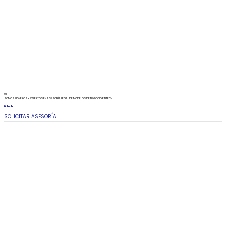
03
SOMOS PIONEROS Y EXPERTOS EN ASESORÍA LEGAL DE MODELOS DE NEGOCIO FINTECH
fintech
SOLICITAR ASESORÍA