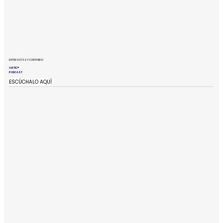
ENTREVISTAS Y CONTENIDO
ABTIC®
PODCAST
ESCÚCHALO AQUÍ