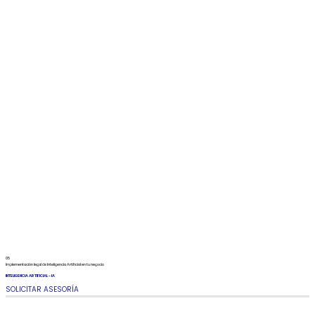
05
Implementación legal de Inteligencia Artificial en tu negocio
INTELIGENCIA ARTIFICIAL - IA
SOLICITAR ASESORÍA