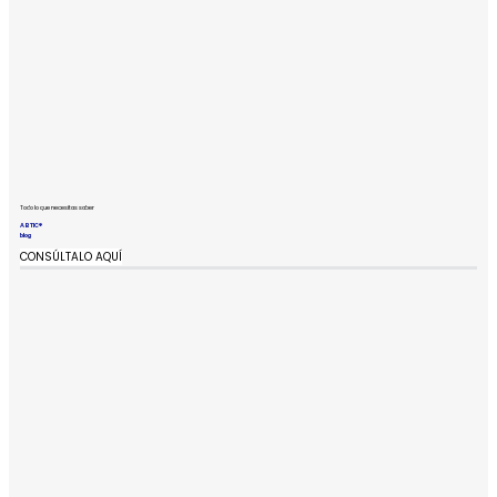
Todo lo que necesitas saber
ABTIC®
blog
CONSÚLTALO AQUÍ