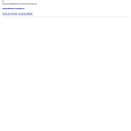
01
Estructura legalmente tu startup desde el día uno
emprendimientos tecnológicos
SOLICITAR ASESORÍA