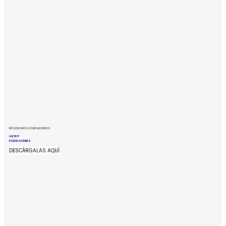
NOS ENCANTA LO QUE HACEMOS
ABTIC®
PUBLICACIONES
DESCÁRGALAS AQUÍ