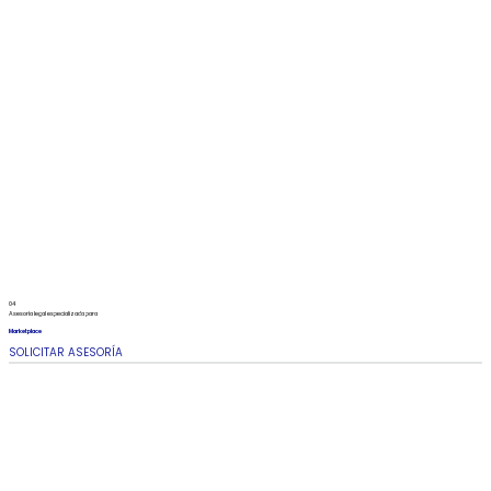
04
Asesoría legal especializada para
Marketplace
SOLICITAR ASESORÍA