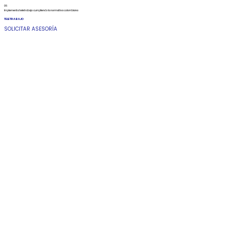
06
Implementa teletrabajo cumpliendo la normativa colombiana
TELETRABAJO
SOLICITAR ASESORÍA