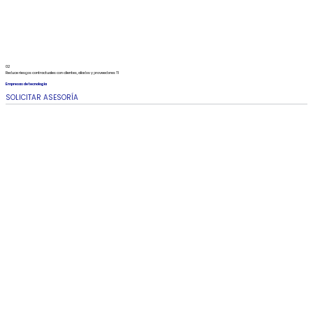
02
Reduce riesgos contractuales con clientes, aliados y proveedores TI
Empresas de tecnología
SOLICITAR ASESORÍA