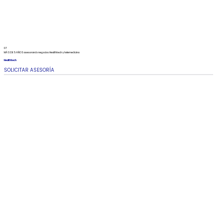
07
MÁS DE 5 AÑOS asesorando negocios Healthtech y telemedicina
Healthtech
SOLICITAR ASESORÍA