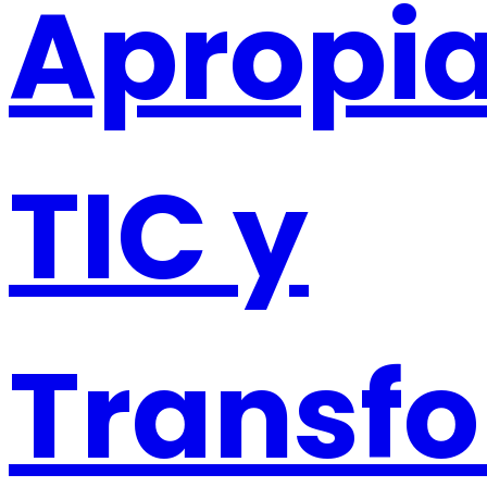
Apropi
TIC y
Transf