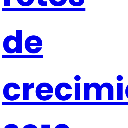
de
crecimi