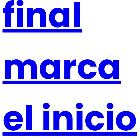
final
marca
el inicio