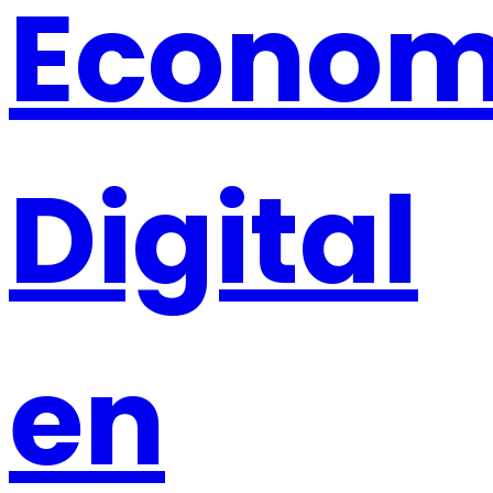
Econom
Digital
en