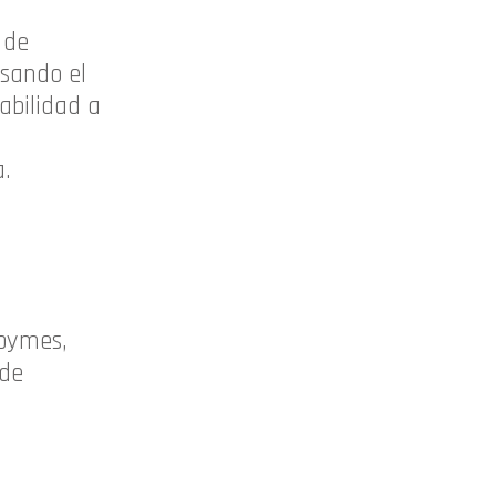
 de
lsando el
abilidad a
a.
 pymes,
 de