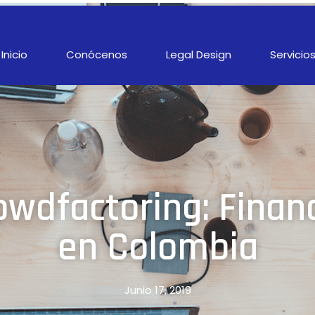
Inicio
Conócenos
Legal Design
Servicio
wdfactoring: Financ
en Colombia
Junio 17, 2019