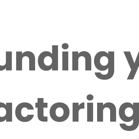
unding 
ctoring