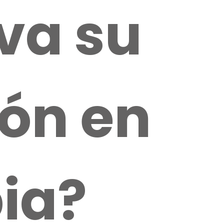
va su
ón en
ia?