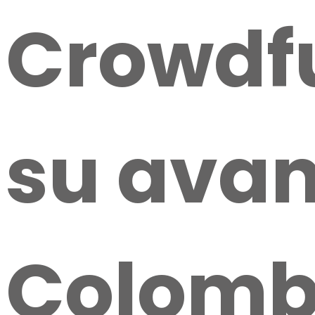
Crowdf
su avan
Colomb