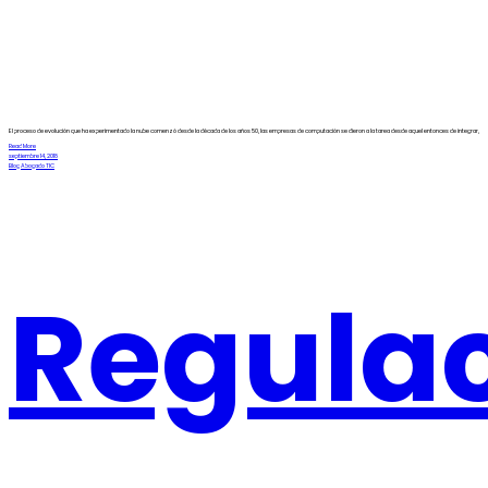
El proceso de evolución que ha experimentado la nube comenzó desde la década de los años 50, las empresas de computación se dieron a la tarea desde aquel entonces de integrar,
Read More
septiembre 14, 2018
Blog Abogado TIC
Regula