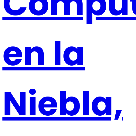
Comput
en la
Niebla,