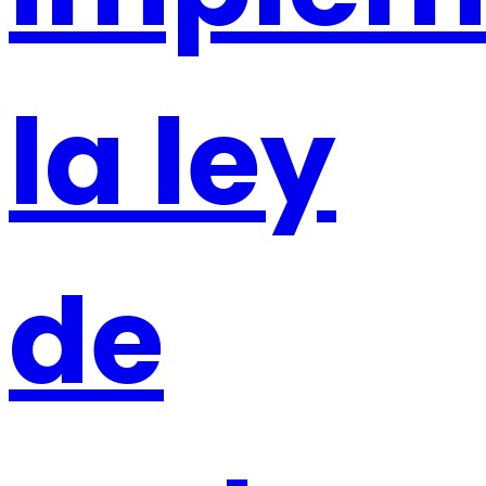
la ley
de