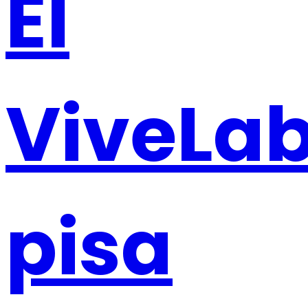
El
ViveLa
pisa