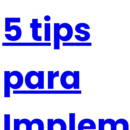
5 tips
para
Implem