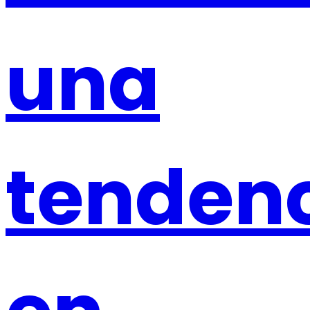
una
tenden