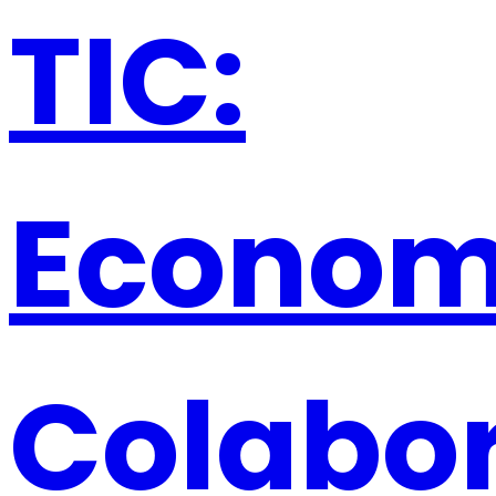
TIC:
Econom
Colabor