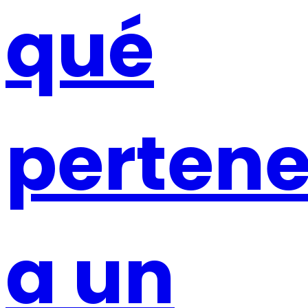
qué
pertene
a un