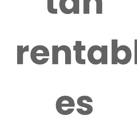
tan
rentab
es