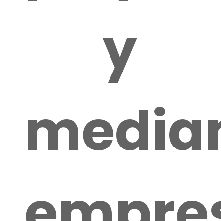
y
media
empre