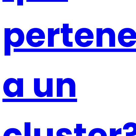
pertene
a un
cluster