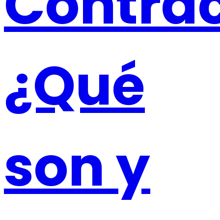
Contrac
¿Qué
son y