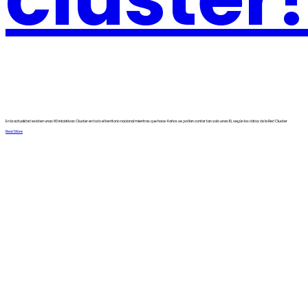
En la actualidad existen unas 80 iniciativas Cluster en todo el territorio nacional mientras que hace 4 años se podían contar tan solo unas 10, según los datos de la Red Cluster
Read More