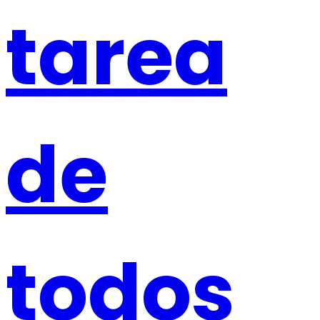
tarea
de
todos