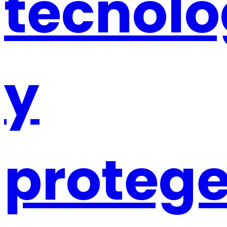
tecnoló
y
protege