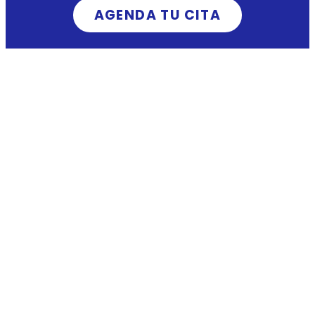
AGENDA TU CITA