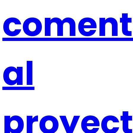
coment
al
proyec