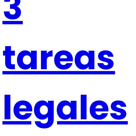
3
tareas
legales