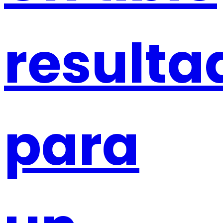
resulta
para