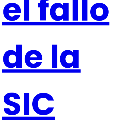
el fallo
de la
SIC