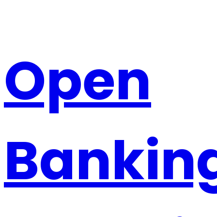
Open
Bankin