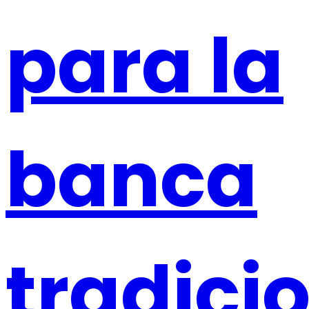
para la
banca
tradici