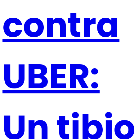
contra
UBER:
Un tibio