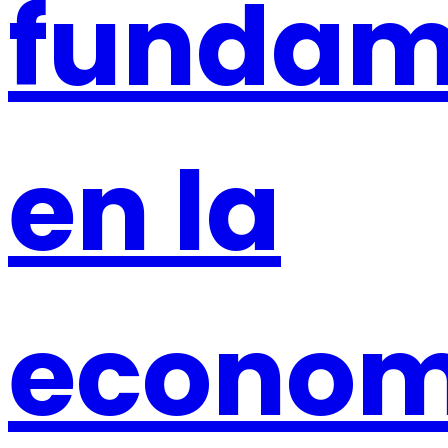
fundam
en la
econom