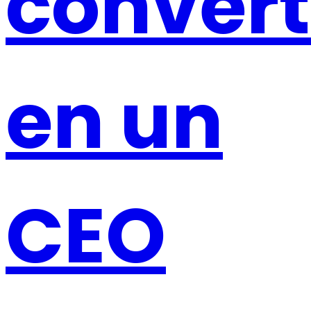
convert
en un
CEO