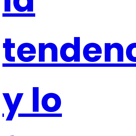
la
tenden
y lo