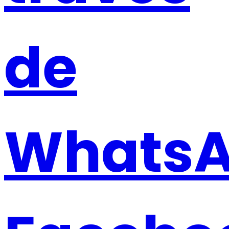
de
WhatsA