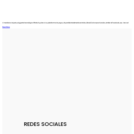
A mediados de junio, el gigante tecnológico WhatsApp lanzó su plataforma de pagos, disponible inicialmente en India y Brasil. Esta nueva función, similar al Facebook pay -lanzad
Read More
REDES SOCIALES