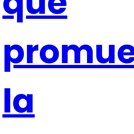
que
promu
la