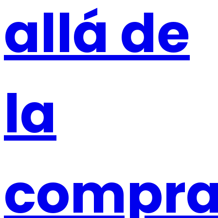
allá de
la
compr