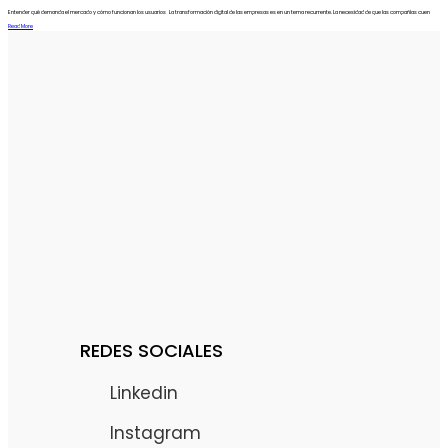
Entender qué demanda el mercado y cómo funcionan los usuarios La transformación digital de las empresas es en un tema recurrente. La necesidad de que las compañías cuen
Read More
REDES SOCIALES
Linkedin
Instagram