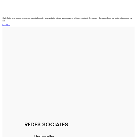
Cada día los emprendedores son mas conscientes de la importancia de registrar una marca ante la Superintendencia de Industria y Comercio al igual que los beneficios de contar
con
Read More
REDES SOCIALES