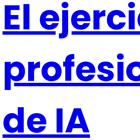
El ejerc
profesi
de IA