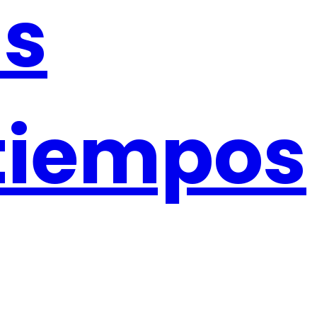
as
 tiempos