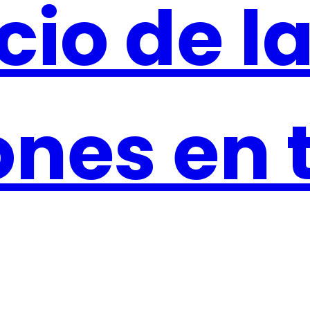
icio de l
ones en