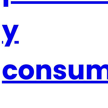
y
consu