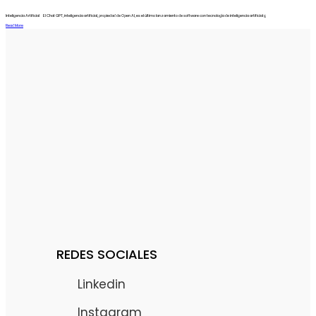
Inteligencia Artificial El Chat GPT, inteligencia artificial, propiedad de Open AI, es el último lanzamiento de software con tecnología de inteligencia artificial g
Read More
REDES SOCIALES
Linkedin
Instagram