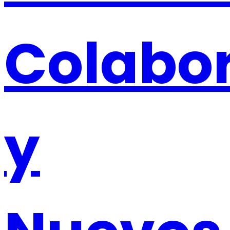
Colabor
y