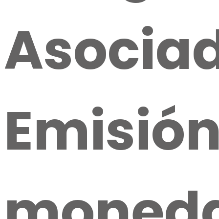
Asociad
Emisión
moneda 