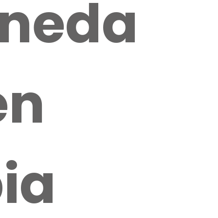
neda
en
ia