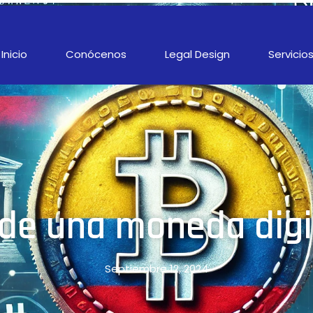
Inicio
Conócenos
Legal Design
Servicio
de una moneda digi
Septiembre 12, 2024