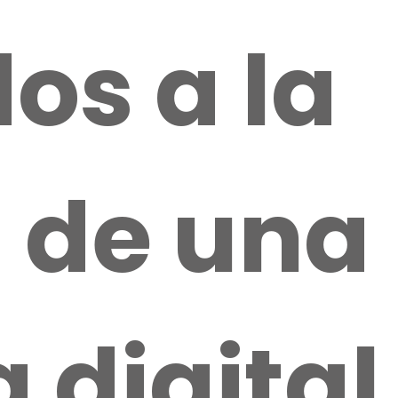
os a la
 de una
digital