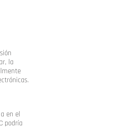
sión
r, la
ualmente
ectrónicas.
a en el
C podría