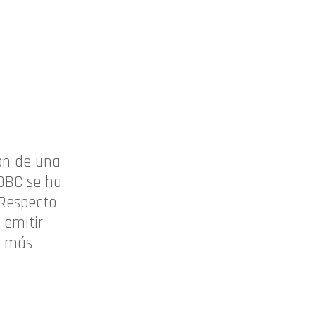
ión de una
MDBC se ha
 Respecto
 emitir
s más