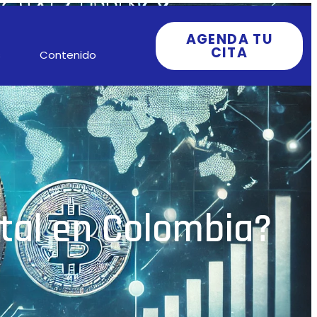
AGENDA TU
CITA
s
Contenido
tal en Colombia?